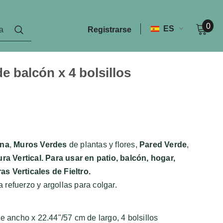
0
ES
Registrarse
e balcón x 4 bolsillos
ana
,
Muros Verdes
de plantas y flores,
Pared Verde
,
ura Vertical
. Para usar en patio, balcón, hogar,
r
as Verticales de Fieltro.
a refuerzo y argollas para colgar.
e ancho x 22.44"/57 cm de largo, 4 bolsillos